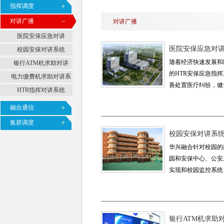
指挥调度
对讲广播
对讲广播
医院安保应急对讲
医院安保应急对
校园安保对讲系统
随着经济快速发展和
银行ATM机求助对讲
的HTR安保应急指
电力缴费机求助对讲系
善处置医疗纠纷，健
统
HTR指挥对讲系统
融合通信
集群调度
校园安保对讲系
华兴融合针对校园的
园和安保中心、公安
实现和校园监控系统
银行ATM机求助