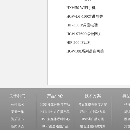
HXW50 WIFI手机
HGW-DT-100对讲网关
HIP-350IP调度电话
HGW-ST600综合网关
HIP-200 IP话机
HGW108系列语音网关
关于我们
产品中心
技术方案
典
公司概况
HDS 多媒体调度产品
多媒体指挥调度方案
指
渠道合作
HTR IP对讲广播产品
呼叫中心解决方案
对
资质证书
HSS 多媒体呼叫中心
IP对讲广播方案
融
新闻动态
HUC 融合通信产品
融合通信解决方案
集